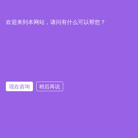
地址：北京市丰台区南三环西路16号搜宝商务中心 3
号楼2902
欢迎来到本网站，请问有什么可以帮您？
北京
深圳
上海
杭州
青岛
石家庄
西安
天津
成都
现在咨询
稍后再说
北京明山新语科技有限公司版权所有 友情链
接：
京ICP备2023008426号
本网站支持
IPv6
本网站由阿里云提供云计算及安全服务