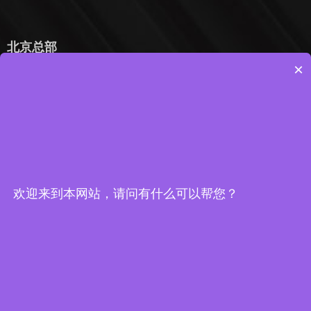
北京总部
×
电话 : 010-53388026
手机：18301009609
邮箱：mingshanxinyu@yeah.net
地址：北京市丰台区南三环西路16号搜宝商务中心 3
号楼2902
欢迎来到本网站，请问有什么可以帮您？
北京
深圳
上海
杭州
青岛
石家庄
西安
天津
成都