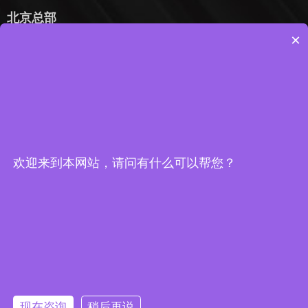
北京总部
×
电话 : 010-53388026
手机：18301009609
邮箱：mingshanxinyu@yeah.net
地址：北京市丰台区南三环西路16号搜宝商务中心 3
号楼2902
欢迎来到本网站，请问有什么可以帮您？
北京
深圳
上海
杭州
青岛
石家庄
西安
天津
成都
现在咨询
稍后再说